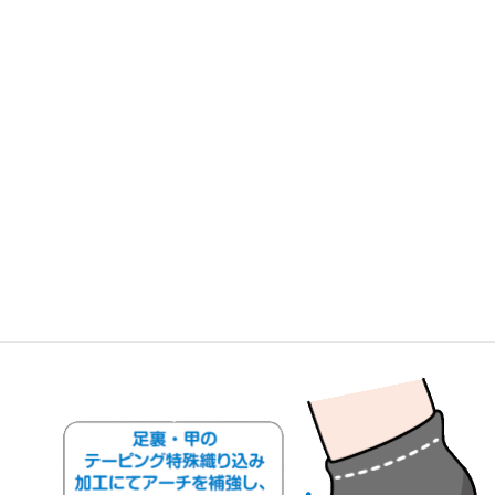
徐々に履き慣らしてください。
機能低下している足指が強制的に使われ始めることにより、最初
は痛みが出たり、疲れたり、筋肉痛になったりする場合がありま
す。その場合は無理をせず、少しずつ履く時間を長くして、徐々に
履き慣らしながら足指の機能回復をさせてください。
【 素材：綿40％・エステル45％・ナイロン10％・レーヨン
5％ 】